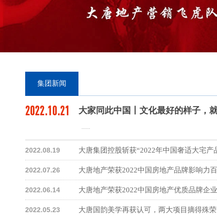
集团新闻
2022.10.21
大家同此中国丨文化最好的样子，
......
2022.08.19
大唐集团控股斩获“2022年中国奢适大宅产
2022.07.26
大唐地产荣获2022中国房地产品牌影响力
2022.06.14
大唐地产荣获2022中国房地产优质品牌企
2022.05.23
大唐国韵美学再获认可，两大项目摘得殊荣